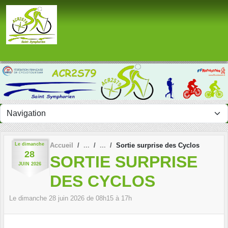
Panneau de gestion des cookies
Le
dimanche
Accueil
Sortie surprise des Cyclos
28
SORTIE SURPRISE
JUIN
2026
DES CYCLOS
Le
dimanche
28
juin
2026
de 08h15 à 17h