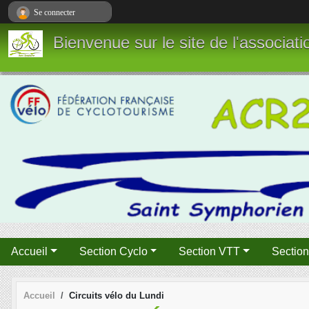
Panneau de gestion des cookies
Se connecter
Bienvenue sur le site de l'associa
Accueil
Section Cyclo
Section VTT
Sectio
Accueil
Circuits vélo du Lundi