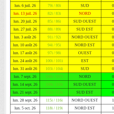
lun. 6 juil. 26
79i / 80i
SUD
lun. 13 juil. 26
82i / 83i
NORD
lun. 20 juil. 26
85i / 86i
SUD OUEST
lun. 27 juil. 26
88i / 89i
SUD EST
lun. 3 août 26
91i / 92i
NORD OUEST
lun. 10 août 26
94i / 95i
NORD EST
lun. 17 août 26
97i / 98i
OUEST
lun. 24 août 26
100i / 101i
EST
lun. 31 août 26
103i / 104i
SUD
lun. 7 sept. 26
106i / 107i
NORD
lun. 14 sept. 26
109i / 110i
SUD OUEST
lun. 21 sept. 26
112i / 113i
SUD EST
lun. 28 sept. 26
115i / 116i
NORD OUEST
lun. 5 oct. 26
118i / 119i
NORD EST