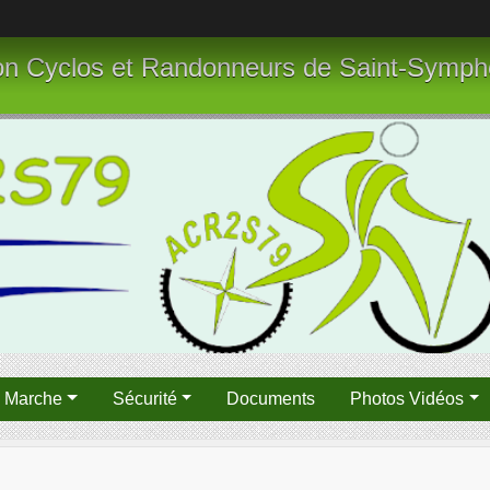
tion Cyclos et Randonneurs de Saint-Symph
n Marche
Sécurité
Documents
Photos Vidéos