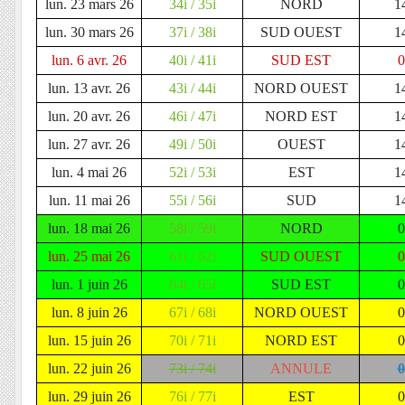
lun. 23 mars 26
34i / 35i
NORD
1
lun. 30 mars 26
37i / 38i
SUD OUEST
1
lun. 6 avr. 26
40i / 41i
SUD EST
lun. 13 avr. 26
43i / 44i
NORD OUEST
1
lun. 20 avr. 26
46i / 47i
NORD EST
1
lun. 27 avr. 26
49i / 50i
OUEST
1
lun. 4 mai 26
52i / 53i
EST
1
lun. 11 mai 26
55i / 56i
SUD
1
lun. 18 mai 26
58i / 59i
NORD
lun. 25 mai 26
61i / 62i
SUD OUEST
lun. 1 juin 26
64i / 65i
SUD EST
lun. 8 juin 26
67i / 68i
NORD OUEST
lun. 15 juin 26
70i / 71i
NORD EST
lun. 22 juin 26
73i / 74i
ANNULE
lun. 29 juin 26
76i / 77i
EST