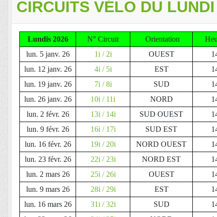
CIRCUITS VÉLO DU LUNDI
Lundis 2026
N° Circuit
Orientation
Heur
lun. 5 janv. 26
1i / 2i
OUEST
1
lun. 12 janv. 26
4i / 5i
EST
1
lun. 19 janv. 26
7i / 8i
SUD
1
lun. 26 janv. 26
10i / 11i
NORD
1
lun. 2 févr. 26
13i / 14i
SUD OUEST
1
lun. 9 févr. 26
16i / 17i
SUD EST
1
lun. 16 févr. 26
19i / 20i
NORD OUEST
1
lun. 23 févr. 26
22i / 23i
NORD EST
1
lun. 2 mars 26
25i / 26i
OUEST
1
lun. 9 mars 26
28i / 29i
EST
1
lun. 16 mars 26
31i / 32i
SUD
1