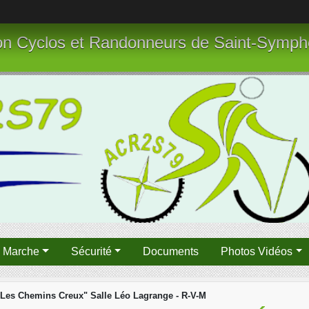
tion Cyclos et Randonneurs de Saint-Symph
n Marche
Sécurité
Documents
Photos Vidéos
Les Chemins Creux" Salle Léo Lagrange - R-V-M