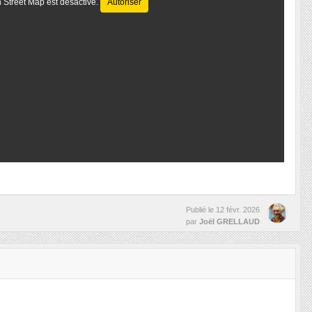
 Street Map est désactivé.
Autoriser
Publié le
12 févr. 2026
par
Joël GRELLAUD