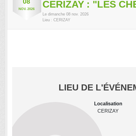
08
CERIZAY : "LES C
NOV.
2026
Le
dimanche
08
nov.
2026
Lieu :
CERIZAY
LIEU DE L'ÉVÉN
Localisation
CERIZAY