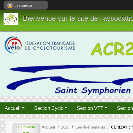
Panneau de gestion des cookies
Se connecter
Bienvenue sur le site de l'associa
Accueil
Section Cyclo
Section VTT
Sectio
Accueil
2026
Les évènements
CERIZAY : "
Le
dimanche