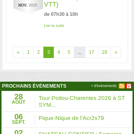
VTT)
NOV.
2025
de 07h30 à 10h
Lire la suite
«
1
2
3
4
5
...
17
18
»
PROCHAINS ÉVÉNEMENTS
+ d'évènements
28
Tour Poitou-Charentes 2026 à ST
AOÛT
SYM...
06
Pique-Nique de l'Acr2s79
SEPT.
02