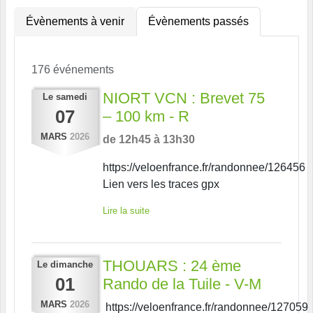
Évènements à venir
Évènements passés
176 événements
NIORT VCN : Brevet 75
Le
samedi
07
– 100 km - R
MARS
2026
de 12h45 à 13h30
https://veloenfrance.fr/randonnee/126456
Lien vers les traces gpx
Lire la suite
THOUARS : 24 ème
Le
dimanche
01
Rando de la Tuile - V-M
MARS
2026
https://veloenfrance.fr/randonnee/127059