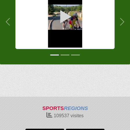
Précedent
Sui
SPORTS
REGIONS
109537
visites