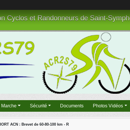
tion Cyclos et Randonneurs de Saint-Symph
n Marche
Sécurité
Documents
Photos Vidéos
ORT ACN : Brevet de 60-80-100 km - R