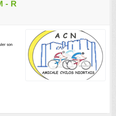
 - R
uler son