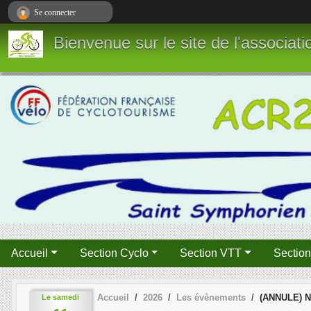
Panneau de gestion des cookies
Se connecter
Bienvenue sur le site de l'associa
Accueil
Section Cyclo
Section VTT
Sectio
Accueil
2026
Les évènements
(ANNULE) NI
Le
samedi