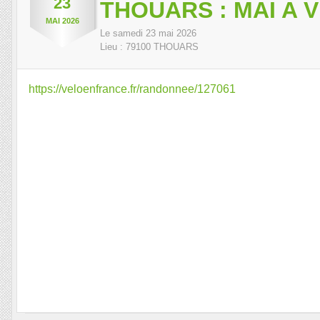
23
THOUARS : MAI A 
MAI
2026
Le
samedi
23
mai
2026
Lieu :
79100
THOUARS
https://veloenfrance.fr/randonnee/127061