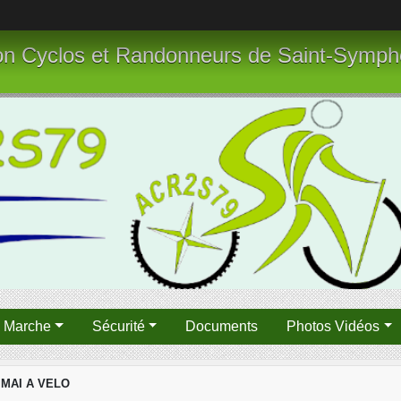
tion Cyclos et Randonneurs de Saint-Symph
n Marche
Sécurité
Documents
Photos Vidéos
 MAI A VELO