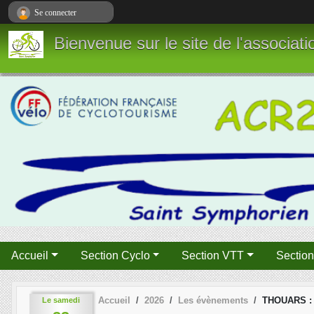
Panneau de gestion des cookies
Se connecter
Bienvenue sur le site de l'associa
Accueil
Section Cyclo
Section VTT
Sectio
Accueil
2026
Les évènements
THOUARS :
Le
samedi