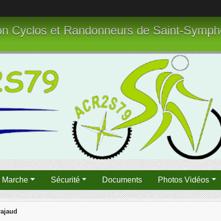
tion Cyclos et Randonneurs de Saint-Symph
n Marche
Sécurité
Documents
Photos Vidéos
rajaud