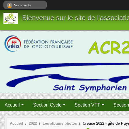
Panneau de gestion des cookies
Se connecter
Bienvenue sur le site de l'associa
Accueil
Section Cyclo
Section VTT
Sectio
Accueil
2022
Les albums photos
Creuse 2022 - gîte de Puy