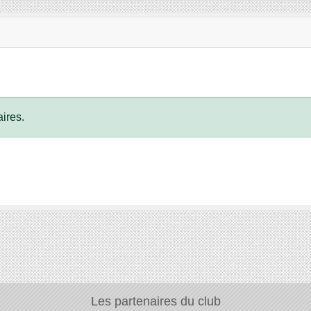
ires.
Les partenaires du club