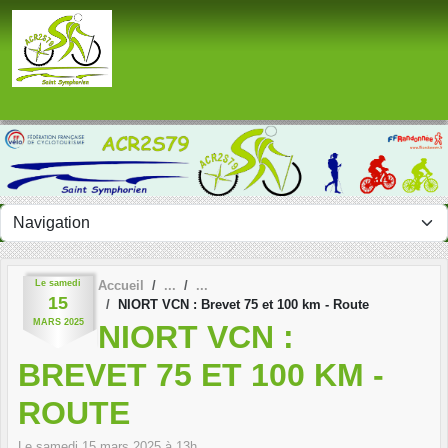
Panneau de gestion des cookies
Le
samedi
Accueil
15
NIORT VCN : Brevet 75 et 100 km - Route
MARS
2025
NIORT VCN :
BREVET 75 ET 100 KM -
ROUTE
Le
samedi
15
mars
2025
à 13h