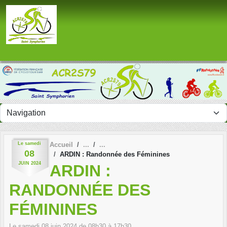
Panneau de gestion des cookies
Le
samedi
Accueil
08
ARDIN : Randonnée des Féminines
JUIN
2024
ARDIN :
RANDONNÉE DES
FÉMININES
Le
samedi
08
juin
2024
de 08h30 à 17h30