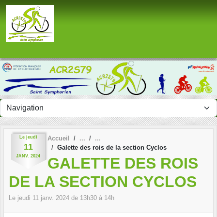
Panneau de gestion des cookies
Le
jeudi
Accueil
11
Galette des rois de la section Cyclos
JANV.
2024
GALETTE DES ROIS
DE LA SECTION CYCLOS
Le
jeudi
11
janv.
2024
de 13h30 à 14h