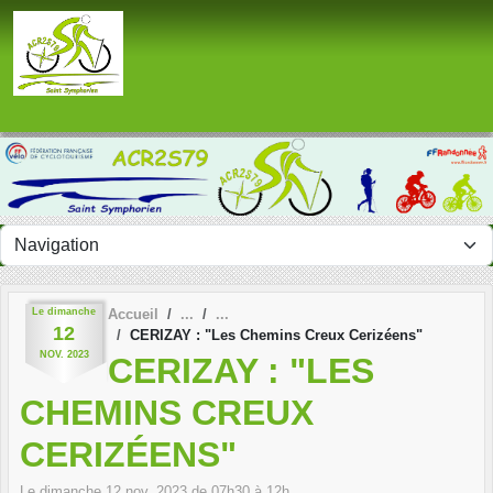
Panneau de gestion des cookies
Le
dimanche
Accueil
12
CERIZAY : "Les Chemins Creux Cerizéens"
NOV.
2023
CERIZAY : "LES
CHEMINS CREUX
CERIZÉENS"
Le
dimanche
12
nov.
2023
de 07h30 à 12h