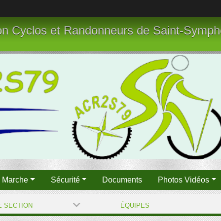
tion Cyclos et Randonneurs de Saint-Symph
n Marche
Sécurité
Documents
Photos Vidéos
E SECTION
ÉQUIPES