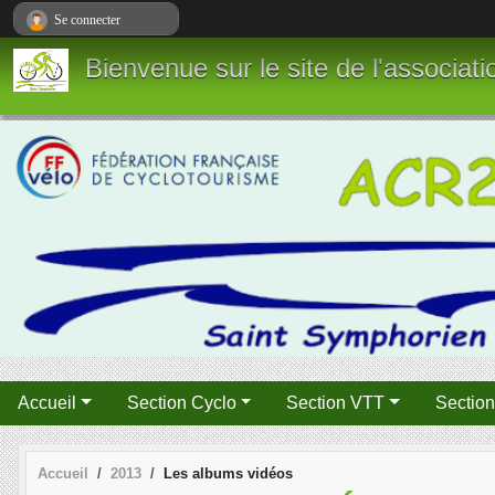
Panneau de gestion des cookies
Se connecter
Bienvenue sur le site de l'associa
Accueil
Section Cyclo
Section VTT
Sectio
Accueil
2013
Les albums vidéos