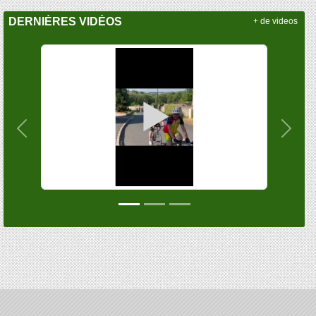
DERNIÈRES VIDÉOS
+ de videos
Précedent
Suiva