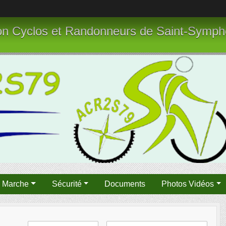
tion Cyclos et Randonneurs de Saint-Symph
n Marche
Sécurité
Documents
Photos Vidéos